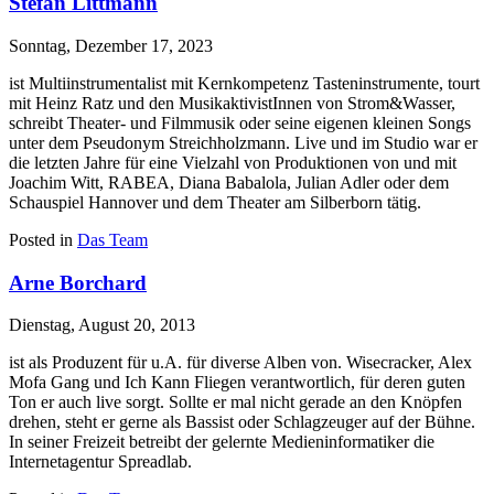
Stefan Littmann
Sonntag, Dezember 17, 2023
ist Multiinstrumentalist mit Kernkompetenz Tasteninstrumente, tourt
mit Heinz Ratz und den MusikaktivistInnen von Strom&Wasser,
schreibt Theater- und Filmmusik oder seine eigenen kleinen Songs
unter dem Pseudonym Streichholzmann. Live und im Studio war er
die letzten Jahre für eine Vielzahl von Produktionen von und mit
Joachim Witt, RABEA, Diana Babalola, Julian Adler oder dem
Schauspiel Hannover und dem Theater am Silberborn tätig.
Posted in
Das Team
Arne Borchard
Dienstag, August 20, 2013
ist als Produzent für u.A. für diverse Alben von. Wisecracker, Alex
Mofa Gang und Ich Kann Fliegen verantwortlich, für deren guten
Ton er auch live sorgt. Sollte er mal nicht gerade an den Knöpfen
drehen, steht er gerne als Bassist oder Schlagzeuger auf der Bühne.
In seiner Freizeit betreibt der gelernte Medieninformatiker die
Internetagentur Spreadlab.