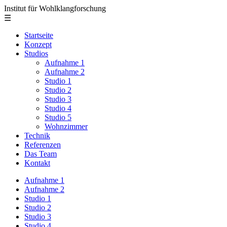
Institut für Wohlklangforschung
☰
Startseite
Konzept
Studios
Aufnahme 1
Aufnahme 2
Studio 1
Studio 2
Studio 3
Studio 4
Studio 5
Wohnzimmer
Technik
Referenzen
Das Team
Kontakt
Aufnahme 1
Aufnahme 2
Studio 1
Studio 2
Studio 3
Studio 4