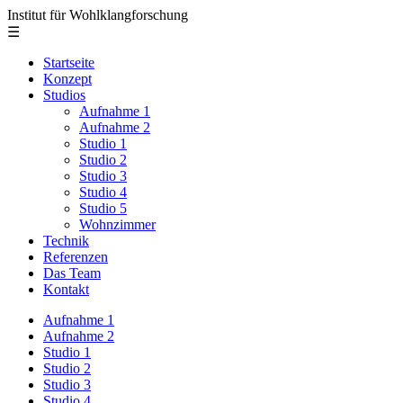
Institut für Wohlklangforschung
☰
Startseite
Konzept
Studios
Aufnahme 1
Aufnahme 2
Studio 1
Studio 2
Studio 3
Studio 4
Studio 5
Wohnzimmer
Technik
Referenzen
Das Team
Kontakt
Aufnahme 1
Aufnahme 2
Studio 1
Studio 2
Studio 3
Studio 4