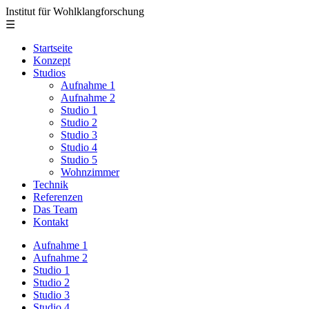
Institut für Wohlklangforschung
☰
Startseite
Konzept
Studios
Aufnahme 1
Aufnahme 2
Studio 1
Studio 2
Studio 3
Studio 4
Studio 5
Wohnzimmer
Technik
Referenzen
Das Team
Kontakt
Aufnahme 1
Aufnahme 2
Studio 1
Studio 2
Studio 3
Studio 4