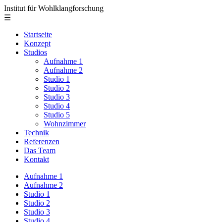
Institut für Wohlklangforschung
☰
Startseite
Konzept
Studios
Aufnahme 1
Aufnahme 2
Studio 1
Studio 2
Studio 3
Studio 4
Studio 5
Wohnzimmer
Technik
Referenzen
Das Team
Kontakt
Aufnahme 1
Aufnahme 2
Studio 1
Studio 2
Studio 3
Studio 4