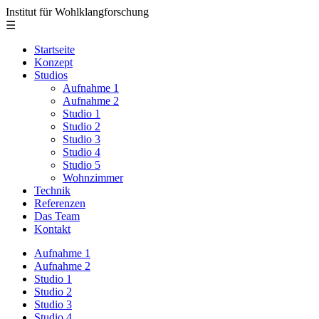
Institut für Wohlklangforschung
☰
Startseite
Konzept
Studios
Aufnahme 1
Aufnahme 2
Studio 1
Studio 2
Studio 3
Studio 4
Studio 5
Wohnzimmer
Technik
Referenzen
Das Team
Kontakt
Aufnahme 1
Aufnahme 2
Studio 1
Studio 2
Studio 3
Studio 4